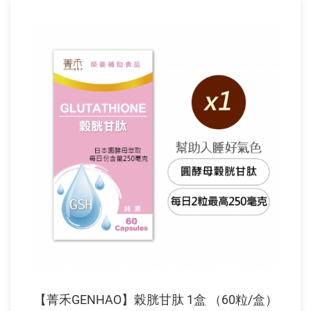
【菁禾GENHAO】榖胱甘肽 1盒 （60粒/盒）